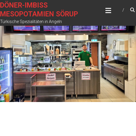
Zum
DÖNER-IMBISS
Inhalt
MESOPOTAMIEN SÖRUP
springen
Türkische Spezialitäten in Angeln