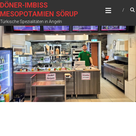
Zum
DÖNER-IMBISS
Inhalt
MESOPOTAMIEN SÖRUP
springen
Türkische Spezialitäten in Angeln