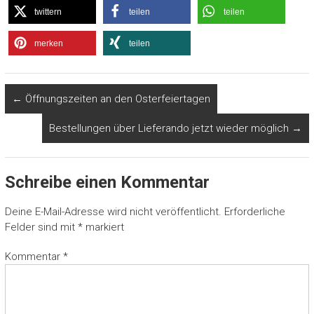
twittern
teilen
teilen
merken
teilen
←
Öffnungszeiten an den Osterfeiertagen
Bestellungen über Lieferando jetzt wieder möglich
→
Schreibe einen Kommentar
Deine E-Mail-Adresse wird nicht veröffentlicht.
Erforderliche
Felder sind mit
*
markiert
Kommentar
*