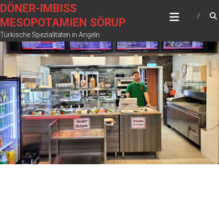
Zum
DÖNER-IMBISS
Inhalt
MESOPOTAMIEN SÖRUP
springen
Türkische Spezialitäten in Angeln